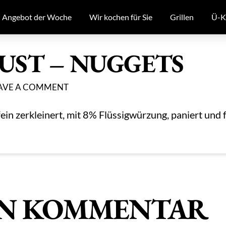
Angebot der Woche
Wir kochen für Sie
Grillen
Ü-K
ST – NUGGETS
AVE A COMMENT
in zerkleinert, mit 8% Flüssigwürzung, paniert und fr
EN KOMMENTAR